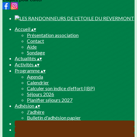
Accueil
▴
▾
Présentation association
Contact
Aide
Sondage
Actualités
▴
▾
Activités
▴
▾
Programme
▴
▾
Agenda
Calendrier
Calculer son indice d’effort (IBP)
Séjours 2026
Planifier séjours 2027
Adhésion
▴
▾
J'adhère
Bulletin d'adhésion papier