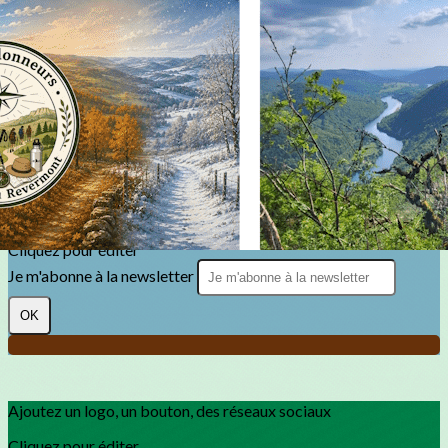
Exporter les lignes sélectionnées
Exporter toutes les colonnes
Exporter uniquement les colonnes affichées
Menu
?>
Images de la page d'accueil
Cliquez pour éditer
Texte, bouton et/ou inscription à la newsletter
Cliquez pour éditer
Je m'abonne à la newsletter
OK
Ajoutez un logo, un bouton, des réseaux sociaux
Cliquez pour éditer