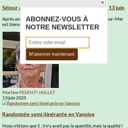
Séjour à Hyères, du dimanche 8 au vendredi 13 juin
ABONNEZ-VOUS À
Après une matinée de car, le premier arrêt à Saint-Cyr-sur-Mer
est bienvenu.Un agréable parcours...
NOTRE NEWSLETTER
M'abonner maintenant
Martine PESENTI JAILLET
13 juin 2025
Randonnée semi itinérante en Vanoise
Nous n'étions que 5 : il n'y avait pas la quantité, mais la qualité !