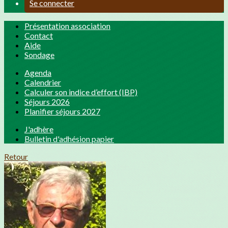
Se connecter
Présentation association
Contact
Aide
Sondage
Agenda
Calendrier
Calculer son indice d’effort (IBP)
Séjours 2026
Planifier séjours 2027
J'adhère
Bulletin d'adhésion papier
Retour