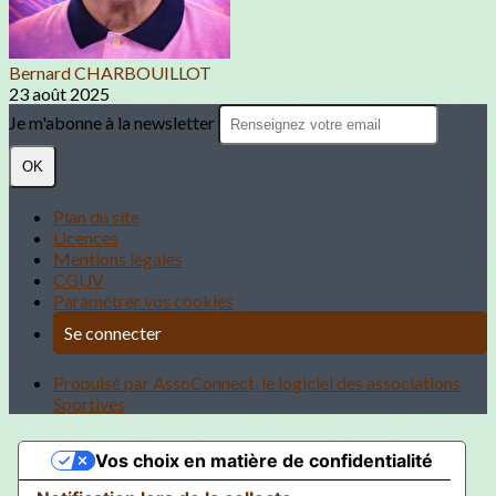
Bernard CHARBOUILLOT
23 août 2025
Je m'abonne à la newsletter
OK
Plan du site
Licences
Mentions légales
CGUV
Paramétrer vos cookies
Se connecter
Propulsé par AssoConnect, le logiciel des associations
Sportives
Vos choix en matière de confidentialité