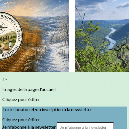
Exporter les lignes sélectionnées
Exporter toutes les colonnes
Exporter uniquement les colonnes affichées
Menu
<
>
Agenda
Calendrier
Calculer son indice d’effort (IBP)
Séjours 2026
Planifier séjours 2027
?>
Images de la page d'accueil
Cliquez pour éditer
Texte, bouton et/ou inscription à la newsletter
Cliquez pour éditer
Je m'abonne à la newsletter