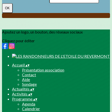
OK
Ajoutez un logo, un bouton, des réseaux sociaux
Cliquez pour éditer
Accueil
▴
▾
Présentation association
Contact
Aide
Sondage
Actualités
▴
▾
Activités
▴
▾
Programme
▴
▾
Agenda
Calendrier