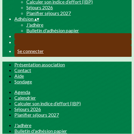
Calculer son indice d’effort (IBP)
Séjours 2026
Planifier séjours 2027
Adhésion
▴
▾
J'adhère
Bulletin d'adhésion papier
Se connecter
Présentation association
Contact
Aide
Sondage
Agenda
Calendrier
Calculer son indice d’effort (IBP)
Séjours 2026
Planifier séjours 2027
J'adhère
Bulletin d'adhésion papier