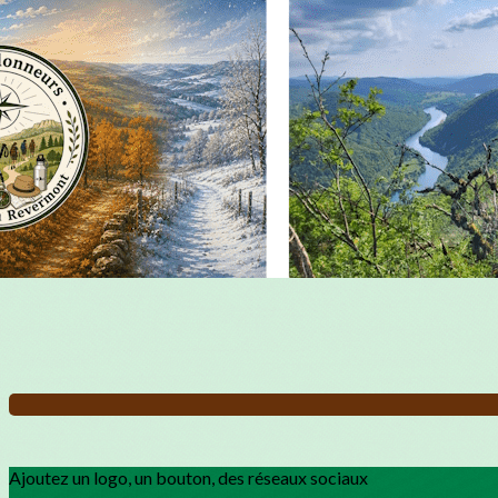
Exporter les lignes sélectionnées
Exporter toutes les colonnes
Exporter uniquement les colonnes affichées
Menu
?>
Images de la page d'accueil
Cliquez pour éditer
Ajoutez un logo, un bouton, des réseaux sociaux