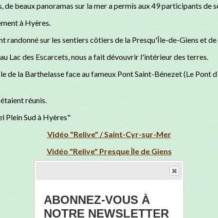
s, de beaux panoramas sur la mer a permis aux 49 participants de s
ement à Hyères.
nt randonné sur les sentiers côtiers de la Presqu'Île-de-Giens et de
 Lac des Escarcets, nous a fait dévouvrir l'intérieur des terres.
Île de la Barthelasse face au fameux Pont Saint-Bénezet (Le Pont d
étaient réunis.
l Plein Sud à Hyères"
Vidéo "Relive" / Saint-Cyr-sur-Mer
Vidéo "Relive" Presque Île de Giens
Vidéo "Relive" Lac des Escarcets
Vidéo "Relive" Île de Porquerolles
ABONNEZ-VOUS À
Vidéo "Relive" Hyères
NOTRE NEWSLETTER