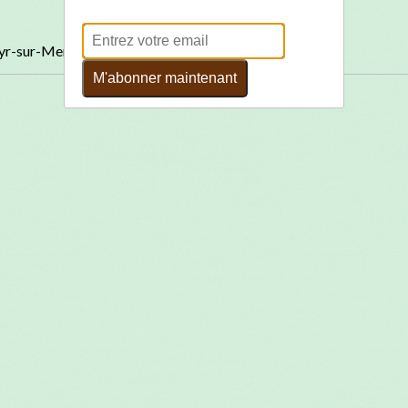
T
outes les photos du séjour
-Cyr-sur-Mer
M'abonner maintenant