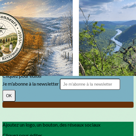
Exporter les lignes sélectionnées
Exporter toutes les colonnes
Exporter uniquement les colonnes affichées
Menu
?>
Images de la page d'accueil
Cliquez pour éditer
Texte, bouton et/ou inscription à la newsletter
Cliquez pour éditer
Je m'abonne à la newsletter
OK
Ajoutez un logo, un bouton, des réseaux sociaux
Cliquez pour éditer