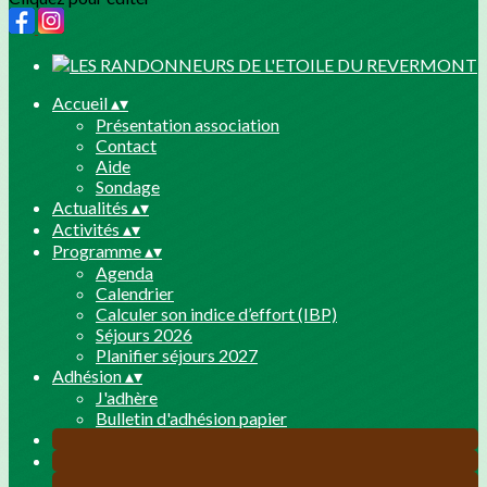
Accueil
▴
▾
Présentation association
Contact
Aide
Sondage
Actualités
▴
▾
Activités
▴
▾
Programme
▴
▾
Agenda
Calendrier
Calculer son indice d’effort (IBP)
Séjours 2026
Planifier séjours 2027
Adhésion
▴
▾
J'adhère
Bulletin d'adhésion papier