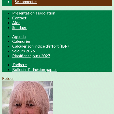
Se connecter
Présentation association
Contact
Aide
Sondage
Agenda
Calendrier
Calculer son indice d’effort (IBP)
Séjours 2026
Planifier séjours 2027
J'adhère
Bulletin d'adhésion papier
Retour