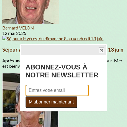
Bernard VELON
12 mai 2025
Séjour à Hyères, du dimanche 8 au vendredi 13 juin
Après une matinée de car, le premier arrêt à Saint-Cyr-sur-Mer
ABONNEZ-VOUS À
est bienvenu.Un agréable parcours...
NOTRE NEWSLETTER
M'abonner maintenant