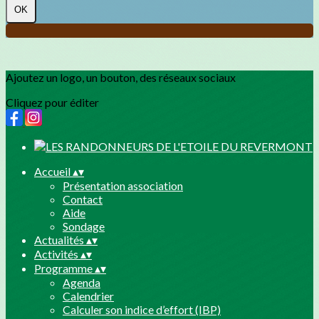
OK
Ajoutez un logo, un bouton, des réseaux sociaux
Cliquez pour éditer
Accueil
▴
▾
Présentation association
Contact
Aide
Sondage
Actualités
▴
▾
Activités
▴
▾
Programme
▴
▾
Agenda
Calendrier
Calculer son indice d’effort (IBP)