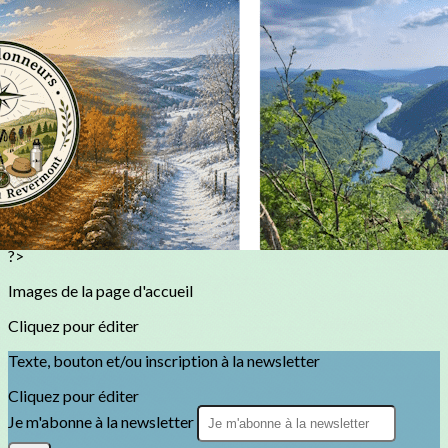
Exporter les lignes sélectionnées
Exporter toutes les colonnes
Exporter uniquement les colonnes affichées
Menu
<
>
Présentation association
Contact
Aide
Sondage
?>
Images de la page d'accueil
Cliquez pour éditer
Texte, bouton et/ou inscription à la newsletter
Cliquez pour éditer
Je m'abonne à la newsletter