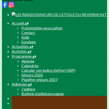
Accueil
▴
▾
Présentation association
Contact
Aide
Sondage
Actualités
▴
▾
Activités
▴
▾
Programme
▴
▾
Agenda
Calendrier
Calculer son indice d’effort (IBP)
Séjours 2026
Planifier séjours 2027
Adhésion
▴
▾
J'adhère
Bulletin d'adhésion papier