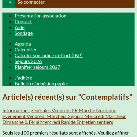
Se connecter
Présentation association
Contact
Aide
Sondage
Agenda
Calendrier
Calculer son indice d’effort (IBP)
Séjours 2026
Planifier séjours 2027
J'adhère
Bulletin d'adhésion papier
Article(s) récent(s) sur "Contemplatifs"
Informations générales
Vendredi PR
Marche Nordique
Évènement
Vendredi Marcheur
Séjours
Mercredi Marcheur
Dimanche & Férié
Mercredi Rapide
Entretien sentiers
Seuls les 100 premiers résultats sont affichés. Veuillez affiner