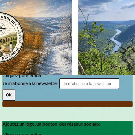
Exporter les lignes sélectionnées
Exporter toutes les colonnes
Exporter uniquement les colonnes affichées
Menu
?>
Images de la page d'accueil
Cliquez pour éditer
Texte, bouton et/ou inscription à la newsletter
Cliquez pour éditer
Je m'abonne à la newsletter
OK
Ajoutez un logo, un bouton, des réseaux sociaux
Cliquez pour éditer