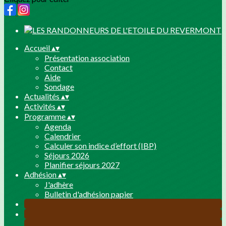
Accueil
▴
▾
Présentation association
Contact
Aide
Sondage
Actualités
▴
▾
Activités
▴
▾
Programme
▴
▾
Agenda
Calendrier
Calculer son indice d’effort (IBP)
Séjours 2026
Planifier séjours 2027
Adhésion
▴
▾
J'adhère
Bulletin d'adhésion papier