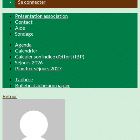
Se connecter
Présentation association
Contact
Aide
Sondage
Agenda
Calendrier
Calculer son indice d’effort (IBP)
Séjours 2026
Planifier séjours 2027
J'adhère
Bulletin d'adhésion papier
Retour