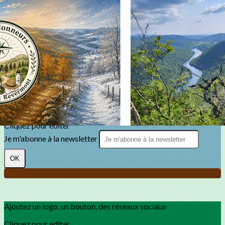
Exporter les lignes sélectionnées
Exporter toutes les colonnes
Exporter uniquement les colonnes affichées
Menu
?>
Images de la page d'accueil
Cliquez pour éditer
Texte, bouton et/ou inscription à la newsletter
Cliquez pour éditer
Je m'abonne à la newsletter
OK
Ajoutez un logo, un bouton, des réseaux sociaux
Cliquez pour éditer