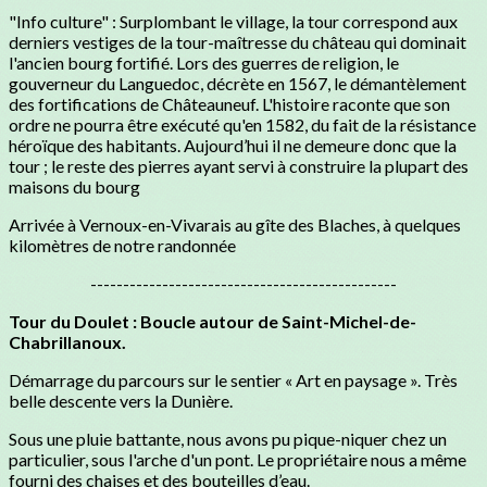
"Info culture" : Surplombant le village, la tour correspond aux
derniers vestiges de la tour-maîtresse du château qui dominait
l'ancien bourg fortifié. Lors des guerres de religion, le
gouverneur du Languedoc, décrète en 1567, le démantèlement
des fortifications de Châteauneuf. L'histoire raconte que son
ordre ne pourra être exécuté qu'en 1582, du fait de la résistance
héroïque des habitants. Aujourd’hui il ne demeure donc que la
tour ; le reste des pierres ayant servi à construire la plupart des
maisons du bourg
Arrivée à Vernoux-en-Vivarais au gîte des Blaches, à quelques
kilomètres de notre randonnée
-----------------------------------------------
Tour du Doulet : Boucle autour de Saint-Michel-de-
Chabrillanoux.
Démarrage du parcours sur le sentier « Art en paysage ». Très
belle descente vers la Dunière.
Sous une pluie battante, nous avons pu pique-niquer chez un
particulier, sous l'arche d'un pont. Le propriétaire nous a même
fourni des chaises et des bouteilles d’eau.