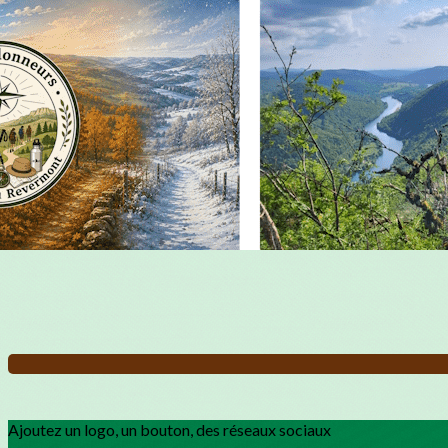
Exporter les lignes sélectionnées
Exporter toutes les colonnes
Exporter uniquement les colonnes affichées
Menu
?>
Images de la page d'accueil
Cliquez pour éditer
Ajoutez un logo, un bouton, des réseaux sociaux