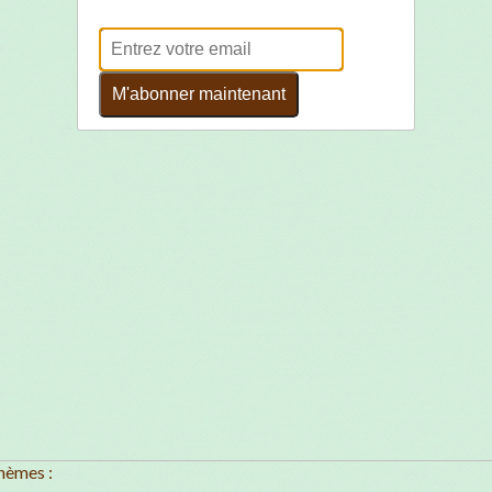
M'abonner maintenant
hèmes :