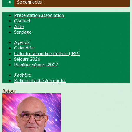
Se connecter
Présentation association
Contact
Aide
Sondage
Agenda
Calendrier
Calculer son indice d’effort (IBP)
Séjours 2026
Planifier séjours 2027
J'adhère
Bulletin d'adhésion papier
Retour