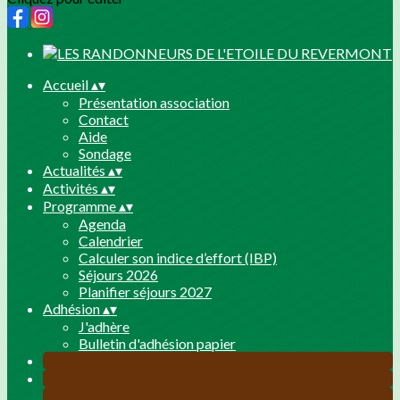
Accueil
▴
▾
Présentation association
Contact
Aide
Sondage
Actualités
▴
▾
Activités
▴
▾
Programme
▴
▾
Agenda
Calendrier
Calculer son indice d’effort (IBP)
Séjours 2026
Planifier séjours 2027
Adhésion
▴
▾
J'adhère
Bulletin d'adhésion papier