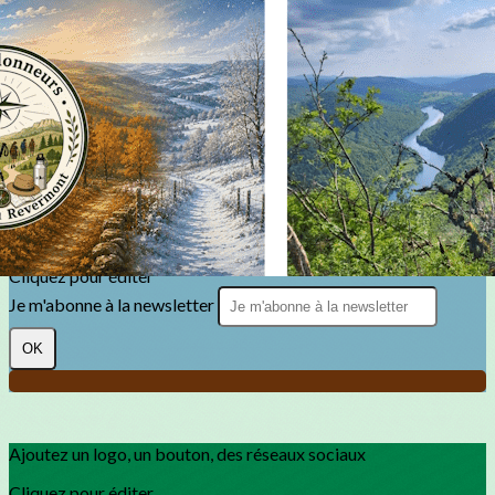
Exporter les lignes sélectionnées
Exporter toutes les colonnes
Exporter uniquement les colonnes affichées
Menu
?>
Images de la page d'accueil
Cliquez pour éditer
Texte, bouton et/ou inscription à la newsletter
Cliquez pour éditer
Je m'abonne à la newsletter
OK
Ajoutez un logo, un bouton, des réseaux sociaux
Cliquez pour éditer