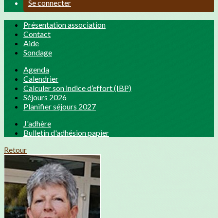
Se connecter
Présentation association
Contact
Aide
Sondage
Agenda
Calendrier
Calculer son indice d’effort (IBP)
Séjours 2026
Planifier séjours 2027
J'adhère
Bulletin d'adhésion papier
Retour