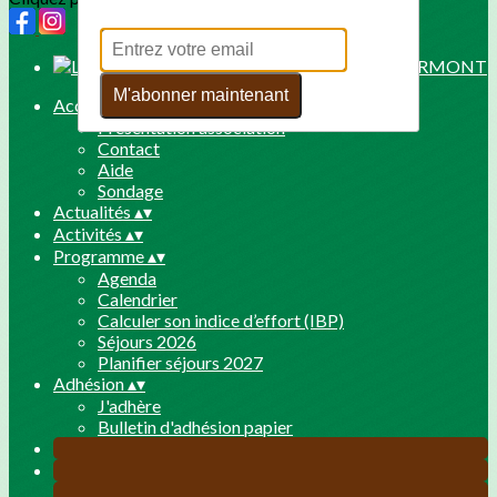
M'abonner maintenant
Accueil
▴
▾
Présentation association
Contact
Aide
Sondage
Actualités
▴
▾
Activités
▴
▾
Programme
▴
▾
Agenda
Calendrier
Calculer son indice d’effort (IBP)
Séjours 2026
Planifier séjours 2027
Adhésion
▴
▾
J'adhère
Bulletin d'adhésion papier