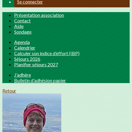
Se connecter
Présentation association
Contact
Aide
Sondage
Agenda
Calendrier
Calculer son indice d’effort (IBP)
Séjours 2026
Planifier séjours 2027
J'adhère
Bulletin d'adhésion papier
Retour