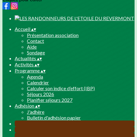
Accueil
▴
▾
Présentation association
Contact
Aide
Sondage
Actualités
▴
▾
Activités
▴
▾
Programme
▴
▾
Agenda
Calendrier
Calculer son indice d’effort (IBP)
Séjours 2026
Planifier séjours 2027
Adhésion
▴
▾
J'adhère
Bulletin d'adhésion papier