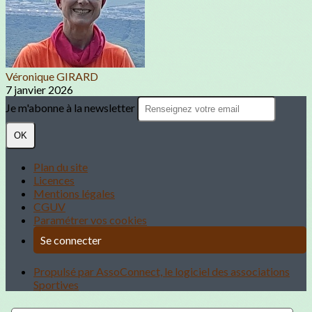
Véronique GIRARD
7 janvier 2026
Je m'abonne à la newsletter
OK
Plan du site
Licences
Mentions légales
CGUV
Paramétrer vos cookies
Se connecter
Propulsé par AssoConnect, le logiciel des associations
Sportives