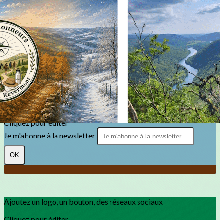
Exporter les lignes sélectionnées
Exporter toutes les colonnes
Exporter uniquement les colonnes affichées
Menu
?>
Images de la page d'accueil
Cliquez pour éditer
Texte, bouton et/ou inscription à la newsletter
Cliquez pour éditer
Je m'abonne à la newsletter
OK
Ajoutez un logo, un bouton, des réseaux sociaux
Cliquez pour éditer