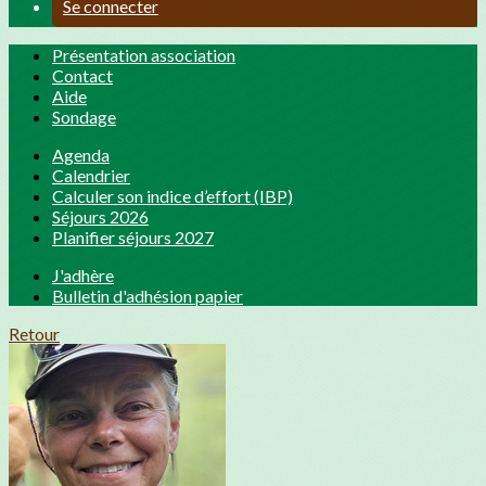
Se connecter
Présentation association
Contact
Aide
Sondage
Agenda
Calendrier
Calculer son indice d’effort (IBP)
Séjours 2026
Planifier séjours 2027
J'adhère
Bulletin d'adhésion papier
Retour