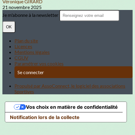
Véronique GIRARD
21 novembre 2025
Je m'abonne à la newsletter
OK
Plan du site
Licences
Mentions légales
CGUV
Paramétrer vos cookies
Se connecter
Propulsé par AssoConnect, le logiciel des associations
Sportives
Vos choix en matière de confidentialité
Notification lors de la collecte