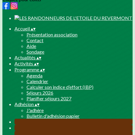
Accueil
▴
▾
Présentation association
Contact
Aide
Sondage
Actualités
▴
▾
Activités
▴
▾
Programme
▴
▾
Agenda
Calendrier
Calculer son indice d’effort (IBP)
Séjours 2026
Planifier séjours 2027
Adhésion
▴
▾
J'adhère
Bulletin d'adhésion papier