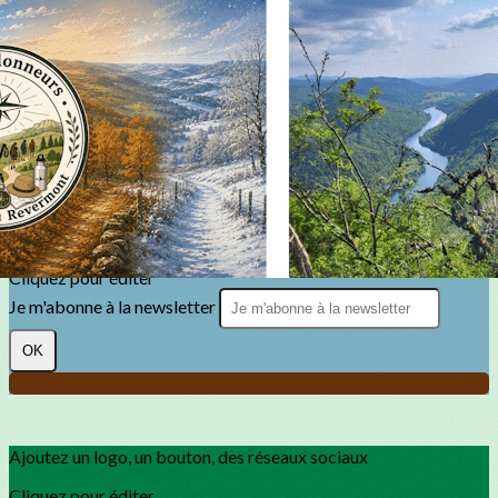
Exporter les lignes sélectionnées
Exporter toutes les colonnes
Exporter uniquement les colonnes affichées
Menu
?>
Images de la page d'accueil
Cliquez pour éditer
Texte, bouton et/ou inscription à la newsletter
Cliquez pour éditer
Je m'abonne à la newsletter
OK
Ajoutez un logo, un bouton, des réseaux sociaux
Cliquez pour éditer