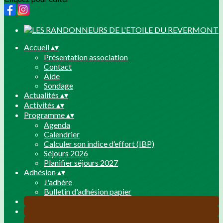
Accueil
▴
▾
Présentation association
Contact
Aide
Sondage
Actualités
▴
▾
Activités
▴
▾
Programme
▴
▾
Agenda
Calendrier
Calculer son indice d’effort (IBP)
Séjours 2026
Planifier séjours 2027
Adhésion
▴
▾
J'adhère
Bulletin d'adhésion papier