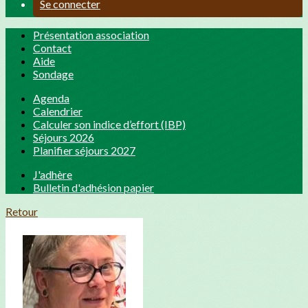
Se connecter
Présentation association
Contact
Aide
Sondage
Agenda
Calendrier
Calculer son indice d’effort (IBP)
Séjours 2026
Planifier séjours 2027
J'adhère
Bulletin d'adhésion papier
Retour