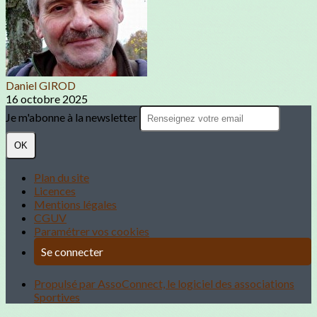
Daniel GIROD
16 octobre 2025
Je m'abonne à la newsletter
OK
Plan du site
Licences
Mentions légales
CGUV
Paramétrer vos cookies
Se connecter
Propulsé par AssoConnect, le logiciel des associations
Sportives