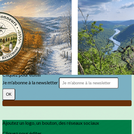
Exporter les lignes sélectionnées
Exporter toutes les colonnes
Exporter uniquement les colonnes affichées
Menu
?>
Images de la page d'accueil
Cliquez pour éditer
Texte, bouton et/ou inscription à la newsletter
Cliquez pour éditer
Je m'abonne à la newsletter
OK
Ajoutez un logo, un bouton, des réseaux sociaux
Cliquez pour éditer