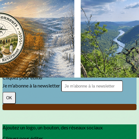
Exporter les lignes sélectionnées
Exporter toutes les colonnes
Exporter uniquement les colonnes affichées
Menu
?>
Images de la page d'accueil
Cliquez pour éditer
Texte, bouton et/ou inscription à la newsletter
Cliquez pour éditer
Je m'abonne à la newsletter
OK
Ajoutez un logo, un bouton, des réseaux sociaux
Cliquez pour éditer