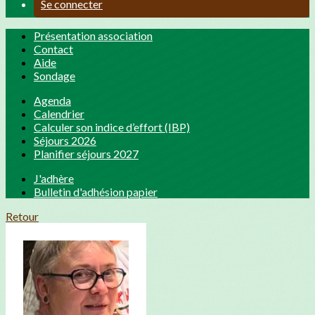
Se connecter
Présentation association
Contact
Aide
Sondage
Agenda
Calendrier
Calculer son indice d’effort (IBP)
Séjours 2026
Planifier séjours 2027
J'adhère
Bulletin d'adhésion papier
Retour