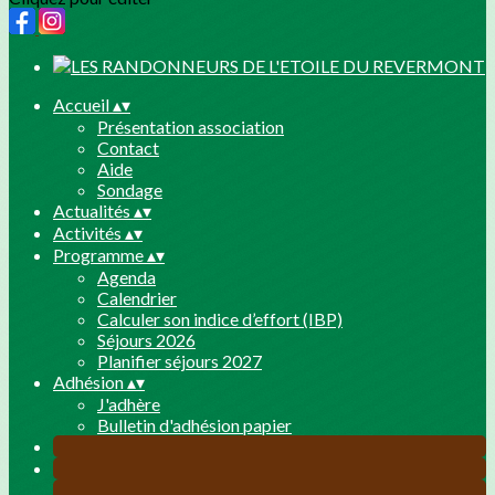
Accueil
▴
▾
Présentation association
Contact
Aide
Sondage
Actualités
▴
▾
Activités
▴
▾
Programme
▴
▾
Agenda
Calendrier
Calculer son indice d’effort (IBP)
Séjours 2026
Planifier séjours 2027
Adhésion
▴
▾
J'adhère
Bulletin d'adhésion papier