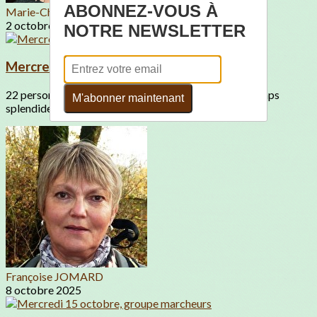
ABONNEZ-VOUS À
Marie-Christine JANOD
2 octobre 2025
NOTRE NEWSLETTER
Mercredi 8 octobre, groupe marcheur
22 personnes en balade autour de Mérignat par un temps
M'abonner maintenant
splendideLe groupe dans le...
Françoise JOMARD
8 octobre 2025