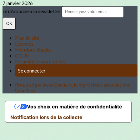
7 janvier 2026
Je m'abonne à la newsletter
OK
Plan du site
Licences
Mentions légales
CGUV
Paramétrer vos cookies
Se connecter
Propulsé par AssoConnect, le logiciel des associations
Sportives
Vos choix en matière de confidentialité
Notification lors de la collecte