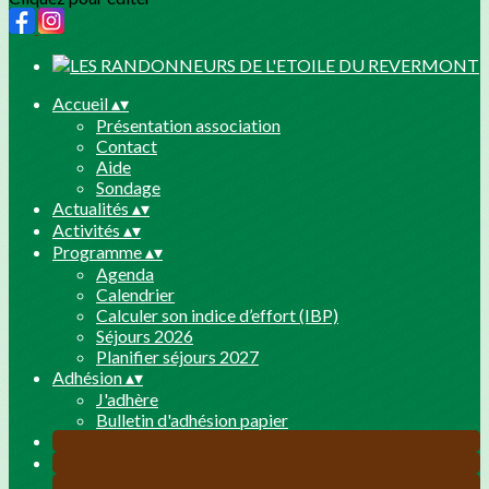
Accueil
▴
▾
Présentation association
Contact
Aide
Sondage
Actualités
▴
▾
Activités
▴
▾
Programme
▴
▾
Agenda
Calendrier
Calculer son indice d’effort (IBP)
Séjours 2026
Planifier séjours 2027
Adhésion
▴
▾
J'adhère
Bulletin d'adhésion papier