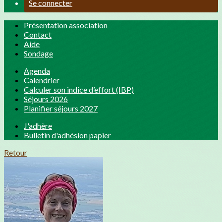
Se connecter
Présentation association
Contact
Aide
Sondage
Agenda
Calendrier
Calculer son indice d’effort (IBP)
Séjours 2026
Planifier séjours 2027
J'adhère
Bulletin d'adhésion papier
Retour