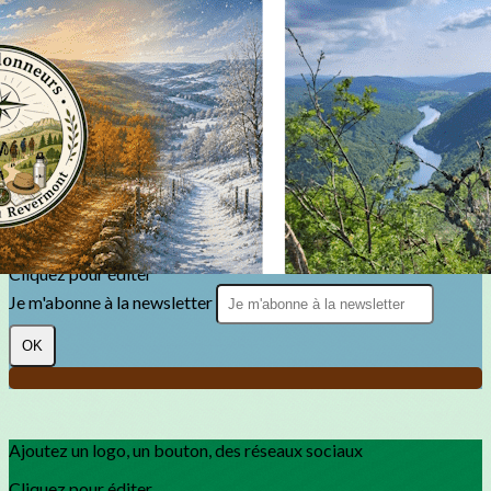
Exporter les lignes sélectionnées
Exporter toutes les colonnes
Exporter uniquement les colonnes affichées
Menu
?>
Images de la page d'accueil
Cliquez pour éditer
Texte, bouton et/ou inscription à la newsletter
Cliquez pour éditer
Je m'abonne à la newsletter
OK
Ajoutez un logo, un bouton, des réseaux sociaux
Cliquez pour éditer