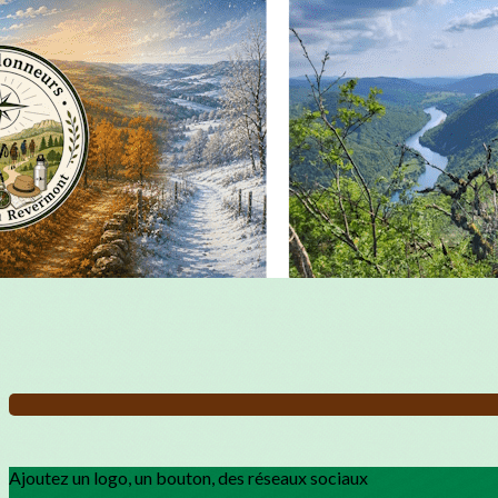
Exporter les lignes sélectionnées
Exporter toutes les colonnes
Exporter uniquement les colonnes affichées
Menu
?>
Images de la page d'accueil
Cliquez pour éditer
Ajoutez un logo, un bouton, des réseaux sociaux