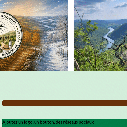
Exporter les lignes sélectionnées
Exporter toutes les colonnes
Exporter uniquement les colonnes affichées
Menu
?>
Images de la page d'accueil
Cliquez pour éditer
Ajoutez un logo, un bouton, des réseaux sociaux