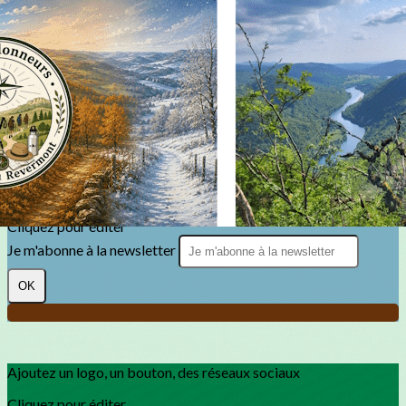
Exporter les lignes sélectionnées
Exporter toutes les colonnes
Exporter uniquement les colonnes affichées
Menu
?>
Images de la page d'accueil
Cliquez pour éditer
Texte, bouton et/ou inscription à la newsletter
Cliquez pour éditer
Je m'abonne à la newsletter
OK
Ajoutez un logo, un bouton, des réseaux sociaux
Cliquez pour éditer