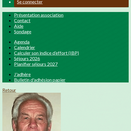
Se connecter
Présentation association
Contact
Aide
Sondage
Agenda
Calendrier
Calculer son indice d’effort (IBP)
Séjours 2026
Planifier séjours 2027
J'adhère
Bulletin d'adhésion papier
Retour