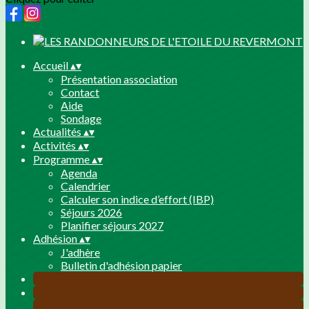
Accueil
▴
▾
Présentation association
Contact
Aide
Sondage
Actualités
▴
▾
Activités
▴
▾
Programme
▴
▾
Agenda
Calendrier
Calculer son indice d’effort (IBP)
Séjours 2026
Planifier séjours 2027
Adhésion
▴
▾
J'adhère
Bulletin d'adhésion papier