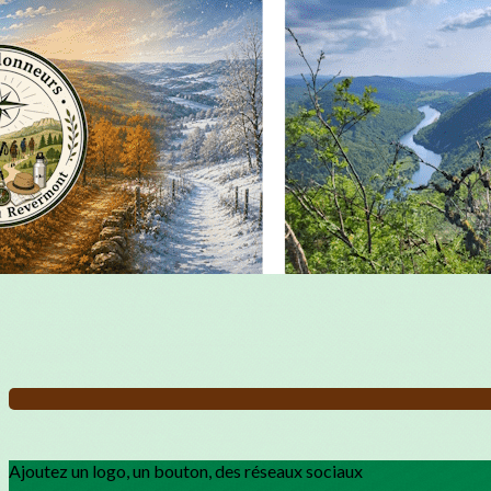
Exporter les lignes sélectionnées
Exporter toutes les colonnes
Exporter uniquement les colonnes affichées
Menu
?>
Images de la page d'accueil
Cliquez pour éditer
Ajoutez un logo, un bouton, des réseaux sociaux