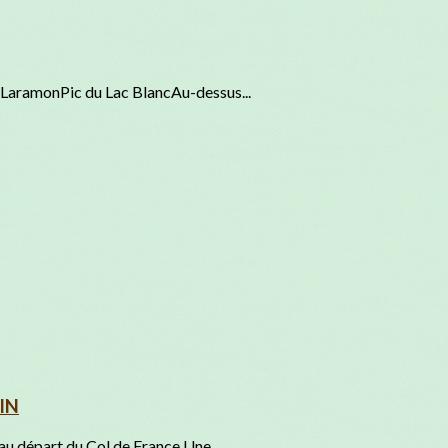
 LaramonPic du Lac BlancAu-dessus...
SIN
au départ du Col de France.Une...