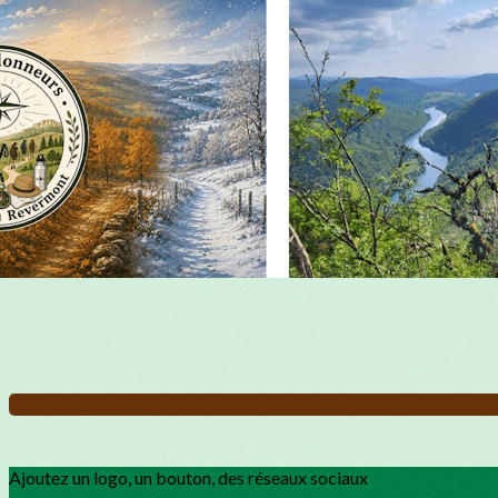
Exporter les lignes sélectionnées
Exporter toutes les colonnes
Exporter uniquement les colonnes affichées
Menu
?>
Images de la page d'accueil
Cliquez pour éditer
Ajoutez un logo, un bouton, des réseaux sociaux