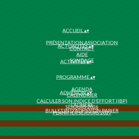
ACCUEIL
▴
▾
PRÉSENTATION ASSOCIATION
ACTUALITÉS
▴
▾
CONTACT
AIDE
SONDAGE
ACTIVITÉS
▴
▾
PROGRAMME
▴
▾
AGENDA
ADHÉSION
▴
▾
CALENDRIER
CALCULER SON INDICE D’EFFORT (IBP)
J'ADHÈRE
SÉJOURS 2026
BULLETIN D'ADHÉSION PAPIER
PLANIFIER SÉJOURS 2027