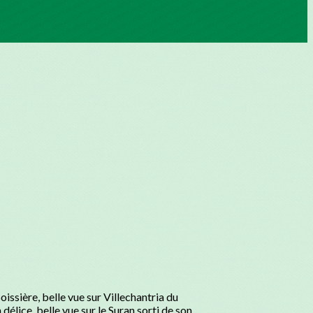
ssière, belle vue sur Villechantria du
délice, belle vue sur le Suran sorti de son