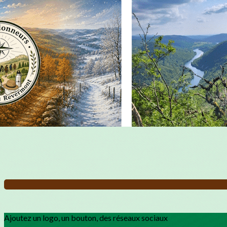
Exporter les lignes sélectionnées
Exporter toutes les colonnes
Exporter uniquement les colonnes affichées
Menu
?>
Images de la page d'accueil
Cliquez pour éditer
Ajoutez un logo, un bouton, des réseaux sociaux