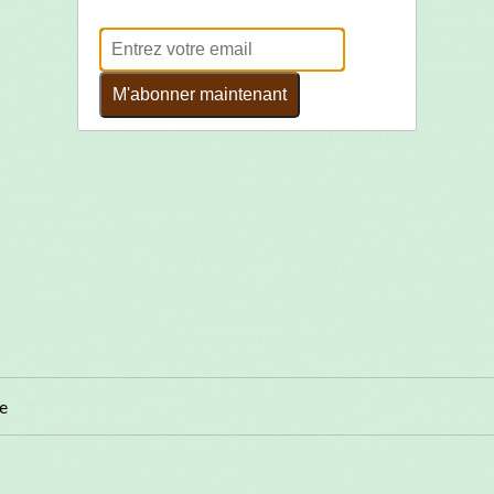
M'abonner maintenant
re