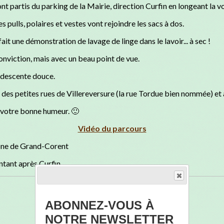
ont partis du parking de la Mairie, direction Curfin en longeant la vo
pulls, polaires et vestes vont rejoindre les sacs à dos.
t une démonstration de lavage de linge dans le lavoir... à sec !
nviction, mais avec un beau point de vue.
n descente douce.
es petites rues de Villereversure (la rue Tordue bien nommée) et a
e votre bonne humeur. 🙂
Vidéo du parcours
done de Grand-Corent
ontant après Curfin
ABONNEZ-VOUS À
NOTRE NEWSLETTER