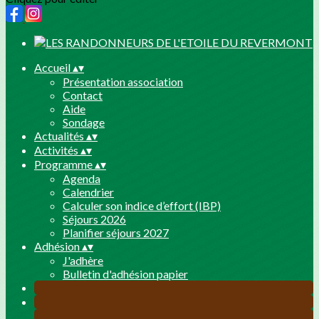
Accueil
▴
▾
Présentation association
Contact
Aide
Sondage
Actualités
▴
▾
Activités
▴
▾
Programme
▴
▾
Agenda
Calendrier
Calculer son indice d’effort (IBP)
Séjours 2026
Planifier séjours 2027
Adhésion
▴
▾
J'adhère
Bulletin d'adhésion papier