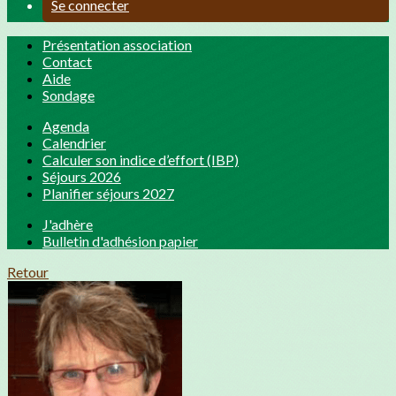
Se connecter
Présentation association
Contact
Aide
Sondage
Agenda
Calendrier
Calculer son indice d’effort (IBP)
Séjours 2026
Planifier séjours 2027
J'adhère
Bulletin d'adhésion papier
Retour