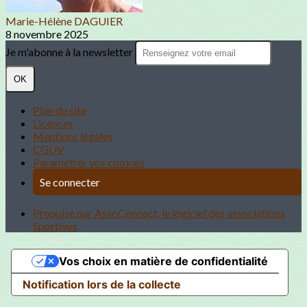
Marie-Hélène DAGUIER
8 novembre 2025
Je m'abonne à la newsletter
OK
Plan du site
Licences
Mentions légales
CGUV
Paramétrer vos cookies
Se connecter
Propulsé par AssoConnect, le logiciel des associations
Sportives
Vos choix en matière de confidentialité
Notification lors de la collecte