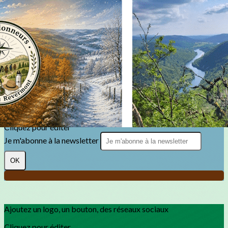
Exporter les lignes sélectionnées
Exporter toutes les colonnes
Exporter uniquement les colonnes affichées
Menu
?>
Images de la page d'accueil
Cliquez pour éditer
Texte, bouton et/ou inscription à la newsletter
Cliquez pour éditer
Je m'abonne à la newsletter
OK
Ajoutez un logo, un bouton, des réseaux sociaux
Cliquez pour éditer