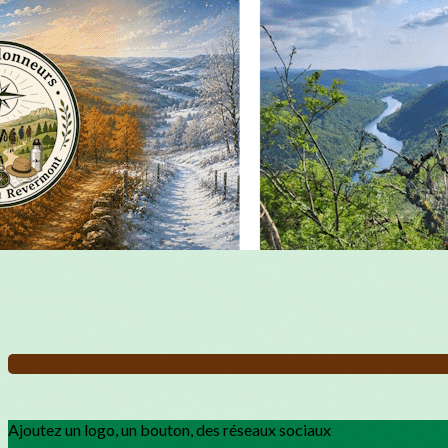
Exporter les lignes sélectionnées
Exporter toutes les colonnes
Exporter uniquement les colonnes affichées
Menu
?>
Images de la page d'accueil
Cliquez pour éditer
Ajoutez un logo, un bouton, des réseaux sociaux