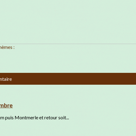
hèmes :
ntaire
embre
m puis Montmerle et retour soit...