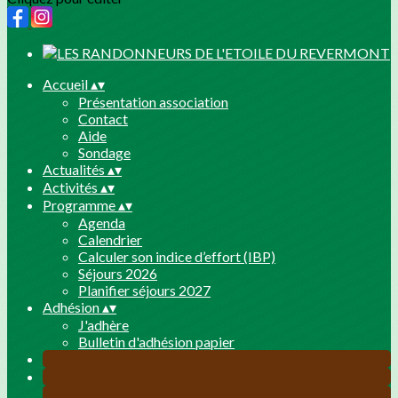
Accueil
▴
▾
Présentation association
Contact
Aide
Sondage
Actualités
▴
▾
Activités
▴
▾
Programme
▴
▾
Agenda
Calendrier
Calculer son indice d’effort (IBP)
Séjours 2026
Planifier séjours 2027
Adhésion
▴
▾
J'adhère
Bulletin d'adhésion papier