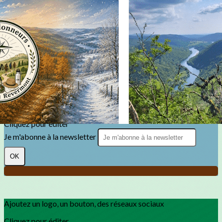
Exporter les lignes sélectionnées
Exporter toutes les colonnes
Exporter uniquement les colonnes affichées
Menu
?>
Images de la page d'accueil
Cliquez pour éditer
Texte, bouton et/ou inscription à la newsletter
Cliquez pour éditer
Je m'abonne à la newsletter
OK
Ajoutez un logo, un bouton, des réseaux sociaux
Cliquez pour éditer