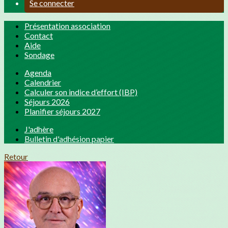
Se connecter
Présentation association
Contact
Aide
Sondage
Agenda
Calendrier
Calculer son indice d’effort (IBP)
Séjours 2026
Planifier séjours 2027
J'adhère
Bulletin d'adhésion papier
Retour