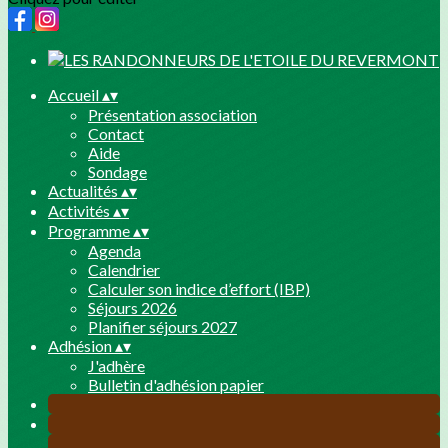
Accueil
▴
▾
Présentation association
Contact
Aide
Sondage
Actualités
▴
▾
Activités
▴
▾
Programme
▴
▾
Agenda
Calendrier
Calculer son indice d’effort (IBP)
Séjours 2026
Planifier séjours 2027
Adhésion
▴
▾
J'adhère
Bulletin d'adhésion papier