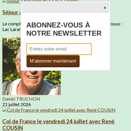
Séjour à Nevache du 12 au 17 juillet :
Le compte-rendu est en pièce jointePhotographie ci-dessus :
ABONNEZ-VOUS À
Lac LaramonPic du Lac BlancAu-dessus...
NOTRE NEWSLETTER
M'abonner maintenant
Daniel TRUCHON
21 juillet 2026
Col de France le vendredi 24 juillet avec René
COUSIN