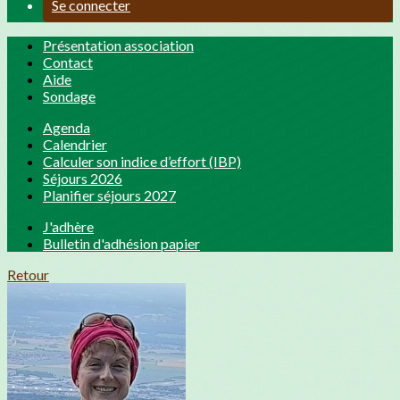
Se connecter
Présentation association
Contact
Aide
Sondage
Agenda
Calendrier
Calculer son indice d’effort (IBP)
Séjours 2026
Planifier séjours 2027
J'adhère
Bulletin d'adhésion papier
Retour