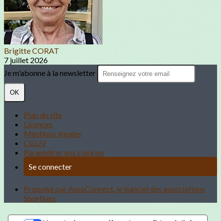
Brigitte CORAT
7 juillet 2026
Je m'abonne à la newsletter
OK
Plan du site
Licences
Mentions légales
CGUV
Paramétrer vos cookies
Se connecter
Propulsé par AssoConnect, le logiciel des associations
Sportives