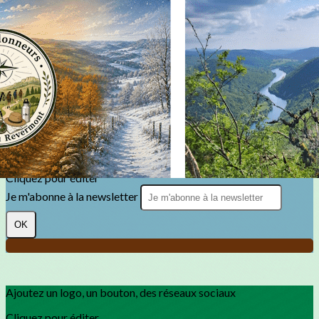
Exporter les lignes sélectionnées
Exporter toutes les colonnes
Exporter uniquement les colonnes affichées
Menu
?>
Images de la page d'accueil
Cliquez pour éditer
Texte, bouton et/ou inscription à la newsletter
Cliquez pour éditer
Je m'abonne à la newsletter
OK
Ajoutez un logo, un bouton, des réseaux sociaux
Cliquez pour éditer