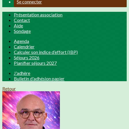
Se connecter
Présentation association
Contact
Aide
Sondage
Agenda
Calendrier
Calculer son indice d’effort (IBP)
Séjours 2026
Planifier séjours 2027
J'adhère
Bulletin d'adhésion papier
Retour