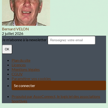
Bernard VELON
2 juillet 2026
Je m'abonne à la newsletter
OK
Plan du site
Licences
Mentions légales
CGUV
Paramétrer vos cookies
Se connecter
Propulsé par AssoConnect, le logiciel des associations
Sportives