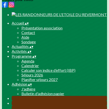
Accueil
▴
▾
Présentation association
Contact
Aide
Sondage
Actualités
▴
▾
Activités
▴
▾
Programme
▴
▾
Agenda
Calendrier
Calculer son indice d’effort (IBP)
Séjours 2026
Planifier séjours 2027
Adhésion
▴
▾
J'adhère
Bulletin d'adhésion papier