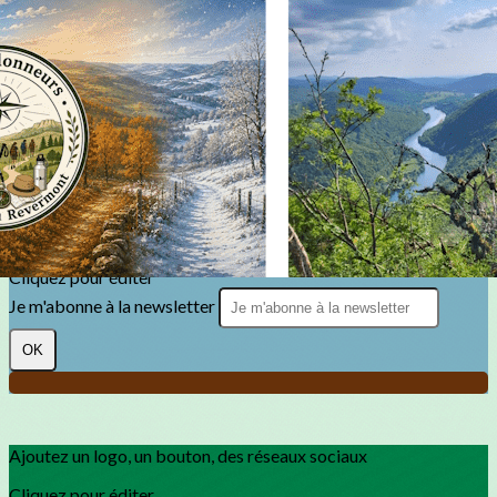
Exporter les lignes sélectionnées
Exporter toutes les colonnes
Exporter uniquement les colonnes affichées
Menu
?>
Images de la page d'accueil
Cliquez pour éditer
Texte, bouton et/ou inscription à la newsletter
Cliquez pour éditer
Je m'abonne à la newsletter
OK
Ajoutez un logo, un bouton, des réseaux sociaux
Cliquez pour éditer