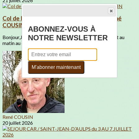
21 juillet 2026
Col de France le vendredi 24 juillet avec René
COUSIN
ABONNEZ-VOUS À
NOTRE NEWSLETTER
Bonjour,Je propose une randonnée le vendredi 24 juillet au
matin au départ du Col de France.Une...
M'abonner maintenant
René COUSIN
20 juillet 2026